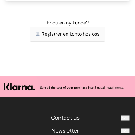
Er du en ny kunde?
Registrer en konto hos oss
Contact us
info@myacendystore.com
Newsletter
012 - 345 67 89